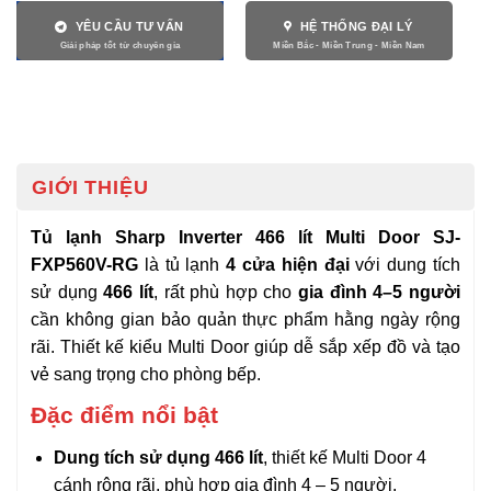
YÊU CẦU TƯ VẤN
HỆ THỐNG ĐẠI LÝ
GIỚI THIỆU
Tủ lạnh Sharp Inverter 466 lít Multi Door SJ-
FXP560V-RG
là tủ lạnh
4 cửa hiện đại
với dung tích
sử dụng
466 lít
, rất phù hợp cho
gia đình 4–5 người
cần không gian bảo quản thực phẩm hằng ngày rộng
rãi. Thiết kế kiểu Multi Door giúp dễ sắp xếp đồ và tạo
vẻ sang trọng cho phòng bếp.
Đặc điểm nổi bật
Dung tích sử dụng 466 lít
, thiết kế Multi Door 4
cánh rộng rãi, phù hợp gia đình 4 – 5 người.