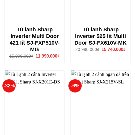
Tủ lạnh Sharp
Tủ lạnh Sharp
Inverter Multi Door
Inverter 525 lít Multi
421 lít SJ-FXP510V-
Door SJ-FX610V-MK
MG
Giá
15.740.000
₫
Giá
20.990.000
₫
gốc
hiện
Giá
11.990.000
₫
Giá
15.990.000
₫
là:
tại
gốc
hiện
20.990.000₫.
là:
là:
tại
15.7
15.990.000₫.
là:
11.990.000₫.
-32%
-6%