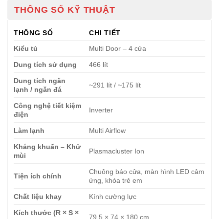
THÔNG SỐ KỸ THUẬT
THÔNG SỐ
CHI TIẾT
Kiểu tủ
Multi Door – 4 cửa
Dung tích sử dụng
466 lít
Dung tích ngăn
~291 lít / ~175 lít
lạnh / ngăn đá
Công nghệ tiết kiệm
Inverter
điện
Làm lạnh
Multi Airflow
Kháng khuẩn – Khử
Plasmacluster Ion
mùi
Chuông báo cửa, màn hình LED cảm
Tiện ích chính
ứng, khóa trẻ em
Chất liệu khay
Kính cường lực
Kích thước (R × S ×
79.5 × 74 × 180 cm