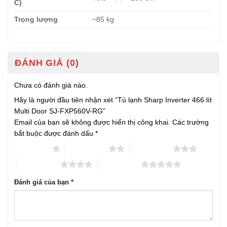
C)
Trọng lượng
~85 kg
ĐÁNH GIÁ (0)
Chưa có đánh giá nào.
Hãy là người đầu tiên nhận xét “Tủ lạnh Sharp Inverter 466 lít
Multi Door SJ-FXP560V-RG”
Email của bạn sẽ không được hiển thị công khai.
Các trường
bắt buộc được đánh dấu
*
1 trên 5 sao
2 trên 5 sao
3 trên 5 sao
4 trên 5 sao
5 trên 5 sao
Đánh giá của bạn
*