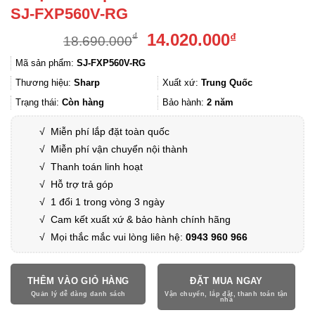
SJ-FXP560V-RG
Giá
Giá
14.020.000
₫
₫
18.690.000
gốc
hiện
Mã sản phẩm:
SJ-FXP560V-RG
là:
tại
18.690.000₫.
là:
Thương hiệu:
Sharp
Xuất xứ:
Trung Quốc
14.020.000
Trạng thái:
Còn hàng
Bảo hành:
2 năm
√
Miễn phí lắp đặt toàn quốc
√
Miễn phí vận chuyển nội thành
√
Thanh toán linh hoạt
√
Hỗ trợ trả góp
√
1 đổi 1 trong vòng 3 ngày
√
Cam kết xuất xứ & bảo hành chính hãng
√ Mọi thắc mắc vui lòng liên hệ:
0943 960 966
THÊM VÀO GIỎ HÀNG
ĐẶT MUA NGAY