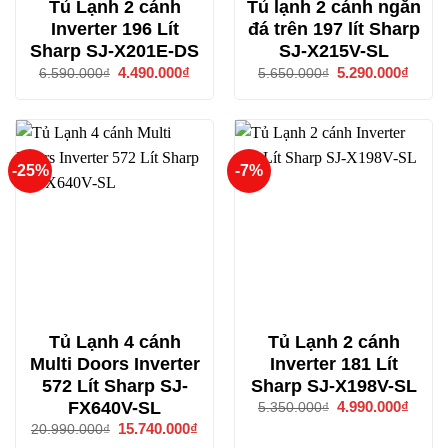
Tủ Lạnh 2 cánh
Tủ lạnh 2 cánh ngăn
Inverter 196 Lít
đá trên 197 lít Sharp
Sharp SJ-X201E-DS
SJ-X215V-SL
Giá
4.490.000
₫
Giá
Giá
5.290.000
₫
Giá
6.590.000
₫
5.650.000
₫
gốc
hiện
gốc
hiện
là:
tại
là:
tại
6.590.000₫.
là:
5.650.000₫.
là:
4.490.000₫.
5.290
-25%
-7%
Tủ Lạnh 4 cánh
Tủ Lạnh 2 cánh
Multi Doors Inverter
Inverter 181 Lít
572 Lít Sharp SJ-
Sharp SJ-X198V-SL
FX640V-SL
Giá
4.990.000
₫
Giá
5.350.000
₫
gốc
hiện
Giá
15.740.000
₫
Giá
20.990.000
₫
là:
tại
gốc
hiện
5.350.000₫.
là: