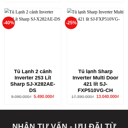
là:
tại
4.990
20.990.000₫.
là:
15.740.000₫.
-40%
-25%
Tủ Lạnh 2 cánh
Tủ lạnh Sharp
Inverter 253 Lít
Inverter Multi Door
Sharp SJ-X282AE-
421 lít SJ-
DS
FXP510VG-CH
Giá
5.490.000
₫
Giá
Giá
13.040.000
₫
Giá
9.090.000
₫
17.390.000
₫
gốc
hiện
gốc
hiện
là:
tại
là:
tại
9.090.000₫.
là:
17.390.000₫.
là:
5.490.000₫.
13.0
NHẬN TƯ VẤN - ƯU ĐÃI TỪ