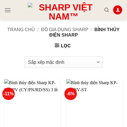
Skip
to
content
TRANG CHỦ
/
ĐỒ GIA DỤNG SHARP
/
BÌNH THỦY
ĐIỆN SHARP
LỌC
-11%
-6%