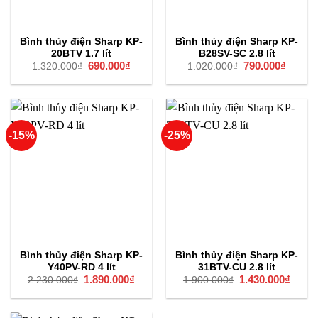
Bình thủy điện Sharp KP-
Bình thủy điện Sharp KP-
20BTV 1.7 lít
B28SV-SC 2.8 lít
Giá
690.000
₫
Giá
Giá
790.000
₫
Giá
1.320.000
₫
1.020.000
₫
gốc
hiện
gốc
hiện
là:
tại
là:
tại
1.320.000₫.
là:
1.020.000₫.
là:
690.000₫.
790.00
-15%
-25%
Bình thủy điện Sharp KP-
Bình thủy điện Sharp KP-
Y40PV-RD 4 lít
31BTV-CU 2.8 lít
Giá
1.890.000
₫
Giá
Giá
1.430.000
₫
Giá
2.230.000
₫
1.900.000
₫
gốc
hiện
gốc
hiện
là:
tại
là:
tại
2.230.000₫.
là:
1.900.000₫.
là:
1.890.000₫.
1.430