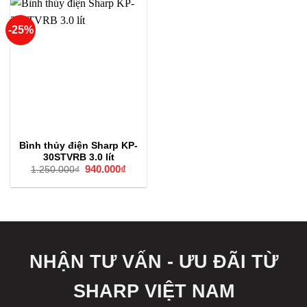
-25%
Bình thủy điện Sharp KP-
30STVRB 3.0 lít
Giá
940.000
₫
Giá
1.250.000
₫
gốc
hiện
là:
tại
1.250.000₫.
là:
940.000₫.
NHẬN TƯ VẤN - ƯU ĐÃI TỪ
SHARP VIỆT NAM