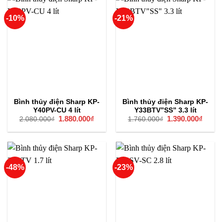
-10%
-21%
Bình thủy điện Sharp KP-
Bình thủy điện Sharp KP-
Y40PV-CU 4 lít
Y33BTV”SS” 3.3 lít
Giá
1.880.000
₫
Giá
Giá
1.390.000
₫
Giá
2.080.000
₫
1.760.000
₫
gốc
hiện
gốc
hiện
là:
tại
là:
tại
2.080.000₫.
là:
1.760.000₫.
là:
1.880.000₫.
1.390
-48%
-23%