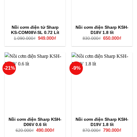
Nồi cơm điện tử Sharp
Nồi cơm điện Sharp KSH-
KS-COM08V-SL 0.72 Lít
D18V 1.8 lít
Giá
949.000
₫
Giá
Giá
650.000
₫
Giá
1.090.000
₫
830.000
₫
gốc
hiện
gốc
hiện
là:
tại
là:
tại
1.090.000₫.
là:
830.000₫.
là:
949.000₫.
650.000
-21%
-9%
Nồi cơm điện Sharp KSH-
Nồi cơm điện Sharp KSH-
D06V 0.6 lít
D19V 1.8 lít
Giá
490.000
₫
Giá
Giá
790.000
₫
Giá
620.000
₫
870.000
₫
gốc
hiện
gốc
hiện