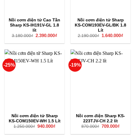
Nồi cơm điện tử Cao Tần
Nồi cơm điện tử Sharp
Sharp KS-IH191V-GL 1.8
KS-COM193EV-GL/BK 1.8
lít
Lít
Giá
2.390.000
₫
Giá
Giá
1.640.000
₫
Giá
3.180.000
₫
2.190.000
₫
gốc
hiện
gốc
hiện
là:
tại
là:
tại
3.180.000₫.
là:
2.190.000₫.
là:
2.390.000₫.
1.640
-25%
-19%
Nồi cơm điện tử Sharp
Nồi cơm điện Sharp KS-
KS-COM150EV-WH 1.5 Lít
223TJV-CH 2.2 lít
Giá
940.000
₫
Giá
Giá
709.000
₫
Giá
1.250.000
₫
870.000
₫
gốc
hiện
gốc
hiện
là:
tại
là:
tại