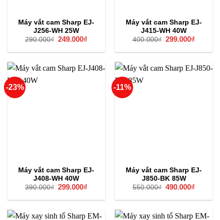
Máy vắt cam Sharp EJ-
Máy vắt cam Sharp EJ-
J256-WH 25W
J415-WH 40W
Giá
249.000
₫
Giá
Giá
299.000
₫
Giá
290.000
₫
400.000
₫
gốc
hiện
gốc
hiện
là:
tại
là:
tại
290.000₫.
là:
400.000₫.
là:
249.000₫.
299.000
-23%
-11%
Máy vắt cam Sharp EJ-
Máy vắt cam Sharp EJ-
J408-WH 40W
J850-BK 85W
Giá
299.000
₫
Giá
Giá
490.000
₫
Giá
390.000
₫
550.000
₫
gốc
hiện
gốc
hiện
là:
tại
là:
tại
390.000₫.
là:
550.000₫.
là:
299.000₫.
490.000