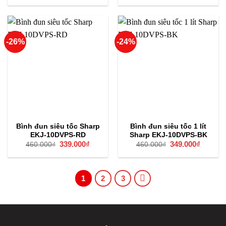
là:
tại
là:
tại
720.000₫.
là:
530.000₫.
là:
590.000₫.
390.000
-26%
-24%
Bình đun siêu tốc Sharp
Bình đun siêu tốc 1 lít
EKJ-10DVPS-RD
Sharp EKJ-10DVPS-BK
Giá
339.000
₫
Giá
Giá
349.000
₫
Giá
460.000
₫
460.000
₫
gốc
hiện
gốc
hiện
là:
tại
là:
tại
460.000₫.
là:
460.000₫.
là:
339.000₫.
349.000
1
2
3