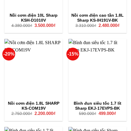
Nồi cơm điện 10L Sharp
Nồi cơm điện cao tần 1.8L
KSH-D1010V
Sharp KS-IH191V-BK
Giá
3.500.000
₫
Giá
Giá
2.480.000
₫
Giá
4.380.000
₫
3.310.000
₫
gốc
hiện
gốc
hiện
là:
tại
là:
tại
4.380.000₫.
là:
3.310.000₫.
là:
3.500.000₫.
2.480
-20%
-15%
Nồi cơm điện 1.8L SHARP
Bình đun siêu tốc 1.7 lít
KS-COM19V
Sharp EKJ-17EVPS-BK
Giá
2.200.000
₫
Giá
Giá
499.000
₫
Giá
2.750.000
₫
590.000
₫
gốc
hiện
gốc
hiện
là:
tại
là:
tại
2.750.000₫.
là:
590.000₫.
là:
2.200.000₫.
499.000