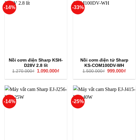
-14%
-33%
Nồi cơm điện Sharp KSH-
Nồi cơm điện tử Sharp
D28V 2.8 lít
KS-COM100DV-WH
Giá
1.090.000
₫
Giá
Giá
999.000
₫
Giá
1.270.000
₫
1.500.000
₫
gốc
hiện
gốc
hiện
là:
tại
là:
tại
1.270.000₫.
là:
1.500.000₫.
là:
1.090.000₫.
999.00
-14%
-25%