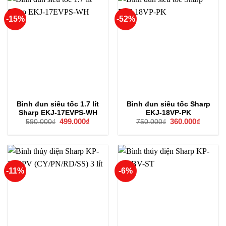
-15%
-52%
Bình đun siêu tốc 1.7 lít
Bình đun siêu tốc Sharp
Sharp EKJ-17EVPS-WH
EKJ-18VP-PK
Giá
499.000
₫
Giá
Giá
360.000
₫
Giá
590.000
₫
750.000
₫
gốc
hiện
gốc
hiện
là:
tại
là:
tại
590.000₫.
là:
750.000₫.
là:
499.000₫.
360.000
-11%
-6%