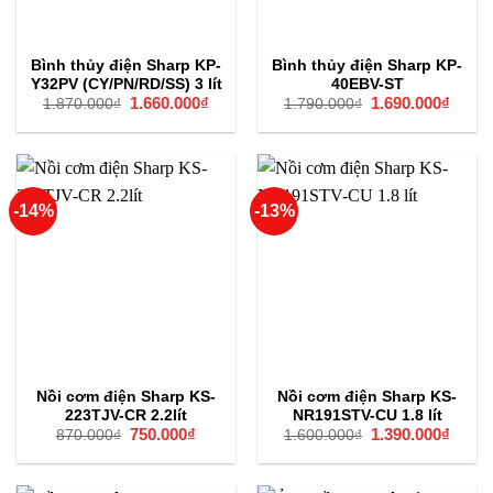
Bình thủy điện Sharp KP-
Bình thủy điện Sharp KP-
Y32PV (CY/PN/RD/SS) 3 lít
40EBV-ST
Giá
1.660.000
₫
Giá
Giá
1.690.000
₫
Giá
1.870.000
₫
1.790.000
₫
gốc
hiện
gốc
hiện
là:
tại
là:
tại
1.870.000₫.
là:
1.790.000₫.
là:
1.660.000₫.
1.690
-14%
-13%
Nồi cơm điện Sharp KS-
Nồi cơm điện Sharp KS-
223TJV-CR 2.2lít
NR191STV-CU 1.8 lít
Giá
750.000
₫
Giá
Giá
1.390.000
₫
Giá
870.000
₫
1.600.000
₫
gốc
hiện
gốc
hiện
là:
tại
là:
tại
870.000₫.
là:
1.600.000₫.
là:
750.000₫.
1.390