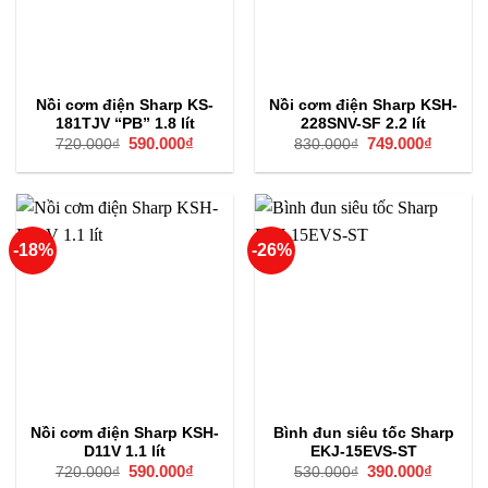
Nồi cơm điện Sharp KS-
Nồi cơm điện Sharp KSH-
181TJV “PB” 1.8 lít
228SNV-SF 2.2 lít
Giá
590.000
₫
Giá
Giá
749.000
₫
Giá
720.000
₫
830.000
₫
gốc
hiện
gốc
hiện
là:
tại
là:
tại
720.000₫.
là:
830.000₫.
là:
590.000₫.
749.000
-18%
-26%
Nồi cơm điện Sharp KSH-
Bình đun siêu tốc Sharp
D11V 1.1 lít
EKJ-15EVS-ST
Giá
590.000
₫
Giá
Giá
390.000
₫
Giá
720.000
₫
530.000
₫
gốc
hiện
gốc
hiện