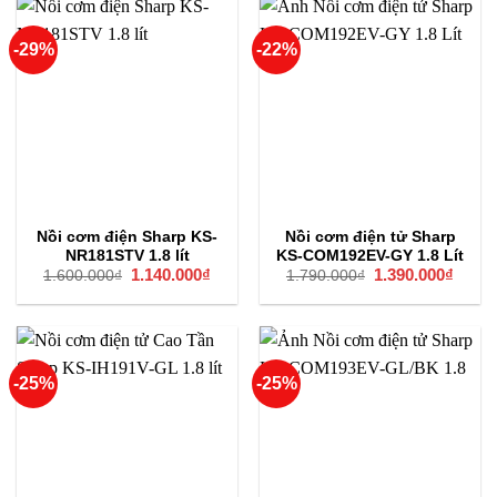
-29%
-22%
Nồi cơm điện Sharp KS-
Nồi cơm điện tử Sharp
NR181STV 1.8 lít
KS-COM192EV-GY 1.8 Lít
Giá
1.140.000
₫
Giá
Giá
1.390.000
₫
Giá
1.600.000
₫
1.790.000
₫
gốc
hiện
gốc
hiện
là:
tại
là:
tại
1.600.000₫.
là:
1.790.000₫.
là:
1.140.000₫.
1.390
-25%
-25%