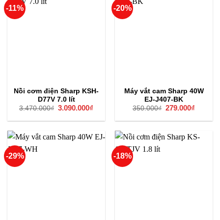
-11%
-20%
Nồi cơm điện Sharp KSH-
Máy vắt cam Sharp 40W
D77V 7.0 lít
EJ-J407-BK
Giá
3.090.000
₫
Giá
Giá
279.000
₫
Giá
3.470.000
₫
350.000
₫
gốc
hiện
gốc
hiện
là:
tại
là:
tại
3.470.000₫.
là:
350.000₫.
là:
3.090.000₫.
279.000
-29%
-18%