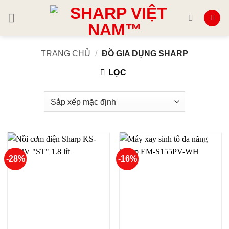
Skip
to
content
TRANG CHỦ
/
ĐỒ GIA DỤNG SHARP
LỌC
-28%
-16%