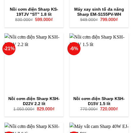
Nồi cơm điện Sharp KS-
Máy xay sinh tố đa năng
19TJV “ST” 1.8 lít
Sharp EM-S155PV-WH
Giá
599.000
₫
Giá
Giá
799.000
₫
Giá
830.000
₫
949.000
₫
gốc
hiện
gốc
hiện
là:
tại
là:
tại
830.000₫.
là:
949.000₫.
là:
599.000₫.
799.000
-21%
-6%
Nồi cơm điện Sharp KSH-
Nồi cơm điện Sharp KSH-
D22V 2.2 lít
D15V 1.5 lít
Giá
829.000
₫
Giá
Giá
720.000
₫
Giá
1.050.000
₫
770.000
₫
gốc
hiện
gốc
hiện
là:
tại
là:
tại
1.050.000₫.
là:
770.000₫.
là:
829.000₫.
720.000