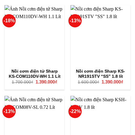
1.250.000₫.
là:
870.000₫.
là:
940.000₫.
709.000
-18%
-13%
Nồi cơm điện tử Sharp
Nồi cơm điện Sharp KS-
KS-COM110DV-WH 1.1 Lít
NR191STV “SS” 1.8 lít
Giá
1.390.000
₫
Giá
Giá
1.390.000
₫
Giá
1.700.000
₫
1.600.000
₫
gốc
hiện
gốc
hiện
là:
tại
là:
tại
1.700.000₫.
là:
1.600.000₫.
là:
1.390.000₫.
1.390
-13%
-22%