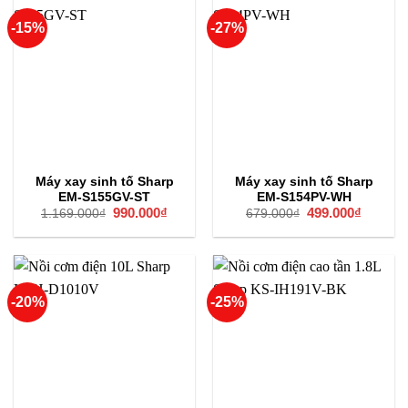
-15%
-27%
Máy xay sinh tố Sharp
Máy xay sinh tố Sharp
EM-S155GV-ST
EM-S154PV-WH
Giá
990.000
₫
Giá
Giá
499.000
₫
Giá
1.169.000
₫
679.000
₫
gốc
hiện
gốc
hiện
là:
tại
là:
tại
1.169.000₫.
là:
679.000₫.
là:
990.000₫.
499.000
-20%
-25%