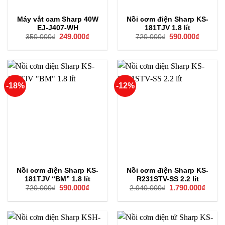
Máy vắt cam Sharp 40W
Nồi cơm điện Sharp KS-
EJ-J407-WH
181TJV 1.8 lít
Giá
249.000
₫
Giá
Giá
590.000
₫
Giá
350.000
₫
720.000
₫
gốc
hiện
gốc
hiện
là:
tại
là:
tại
350.000₫.
là:
720.000₫.
là:
249.000₫.
590.000
-18%
-12%
Nồi cơm điện Sharp KS-
Nồi cơm điện Sharp KS-
181TJV “BM” 1.8 lít
R231STV-SS 2.2 lít
Giá
590.000
₫
Giá
Giá
1.790.000
₫
Giá
720.000
₫
2.040.000
₫
gốc
hiện
gốc
hiện
là:
tại
là:
tại
720.000₫.
là:
2.040.000₫.
là:
590.000₫.
1.790