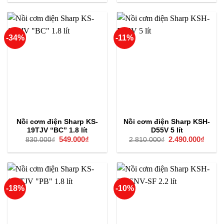
là:
tại
là:
tại
620.000₫.
là:
870.000₫.
là:
490.000₫.
790.000
-34%
-11%
Nồi cơm điện Sharp KS-
Nồi cơm điện Sharp KSH-
19TJV “BC” 1.8 lít
D55V 5 lít
Giá
549.000
₫
Giá
Giá
2.490.000
₫
Giá
830.000
₫
2.810.000
₫
gốc
hiện
gốc
hiện
là:
tại
là:
tại
830.000₫.
là:
2.810.000₫.
là:
549.000₫.
2.490
-18%
-10%