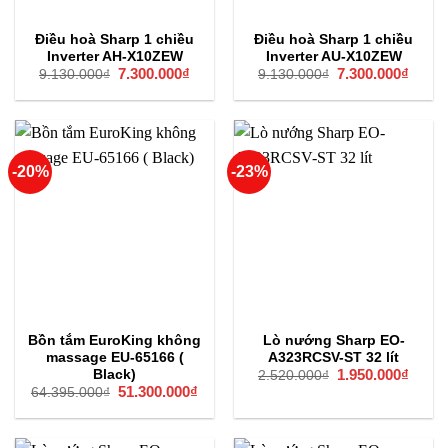
Điều hoà Sharp 1 chiều
Điều hoà Sharp 1 chiều
Inverter AH-X10ZEW
Inverter AU-X10ZEW
Giá
7.300.000
₫
Giá
Giá
7.300.000
₫
Giá
9.130.000
₫
9.130.000
₫
gốc
hiện
gốc
hiện
là:
tại
là:
tại
9.130.000₫.
là:
9.130.000₫.
là:
7.300.000₫.
7.300
-20%
-23%
Bồn tắm EuroKing không
Lò nướng Sharp EO-
massage EU-65166 (
A323RCSV-ST 32 lít
Giá
1.950.000
₫
Giá
Black)
2.520.000
₫
gốc
hiện
Giá
51.300.000
₫
Giá
64.395.000
₫
là:
tại
gốc
hiện
2.520.000₫.
là:
là:
tại
1.950
64.395.000₫.
là:
51.300.000₫.