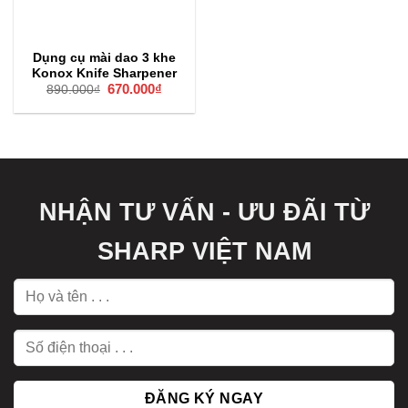
Dụng cụ mài dao 3 khe
Konox Knife Sharpener
Giá
670.000
₫
Giá
890.000
₫
gốc
hiện
là:
tại
890.000₫.
là:
670.000₫.
NHẬN TƯ VẤN - ƯU ĐÃI TỪ
SHARP VIỆT NAM