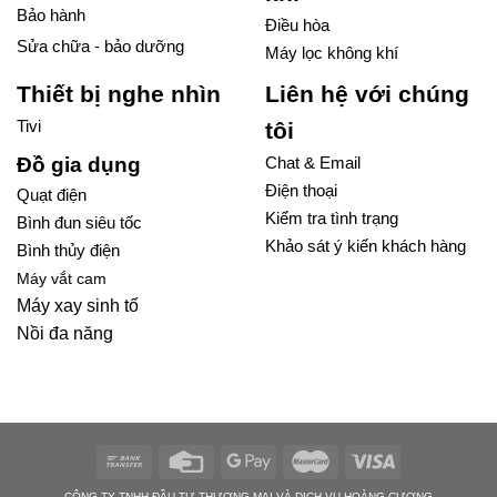
Bảo hành
Điều hòa
Sửa chữa - bảo dưỡng
Máy lọc không khí
Thiết bị nghe nhìn
Liên hệ với chúng
Tivi
tôi
Đồ gia dụng
Chat & Email
Điện thoại
Quạt điện
Kiểm tra tình trạng
Bình đun siêu tốc
Khảo sát ý kiến khách hàng
Bình thủy điện
Máy vắt cam
Máy xay sinh tố
Nồi đa năng
CÔNG TY TNHH ĐẦU TƯ THƯƠNG MẠI VÀ DỊCH VỤ HOÀNG CƯƠNG