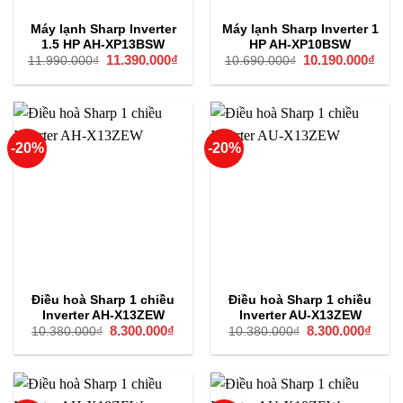
Máy lạnh Sharp Inverter
Máy lạnh Sharp Inverter 1
1.5 HP AH-XP13BSW
HP AH-XP10BSW
Giá
11.390.000
₫
Giá
Giá
10.190.000
₫
Giá
11.990.000
₫
10.690.000
₫
gốc
hiện
gốc
hiện
là:
tại
là:
tại
11.990.000₫.
là:
10.690.000₫.
là:
11.390.000₫.
10.1
-20%
-20%
Điều hoà Sharp 1 chiều
Điều hoà Sharp 1 chiều
Inverter AH-X13ZEW
Inverter AU-X13ZEW
Giá
8.300.000
₫
Giá
Giá
8.300.000
₫
Giá
10.380.000
₫
10.380.000
₫
gốc
hiện
gốc
hiện
là:
tại
là:
tại
10.380.000₫.
là:
10.380.000₫.
là:
8.300.000₫.
8.300