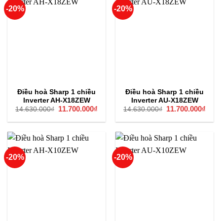
-20%
-20%
Điều hoà Sharp 1 chiều
Điều hoà Sharp 1 chiều
Inverter AH-X18ZEW
Inverter AU-X18ZEW
Giá
11.700.000
₫
Giá
Giá
11.700.000
₫
Giá
14.630.000
₫
14.630.000
₫
gốc
hiện
gốc
hiện
là:
tại
là:
tại
14.630.000₫.
là:
14.630.000₫.
là:
11.700.000₫.
11.7
-20%
-20%