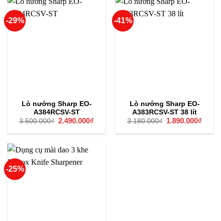
-29%
-41%
Lò nướng Sharp EO-
Lò nướng Sharp EO-
A384RCSV-ST
A383RCSV-ST 38 lít
Giá
2.490.000
₫
Giá
Giá
1.890.000
₫
Giá
3.500.000
₫
3.180.000
₫
gốc
hiện
gốc
hiện
là:
tại
là:
tại
3.500.000₫.
là:
3.180.000₫.
là:
2.490.000₫.
1.890
-25%