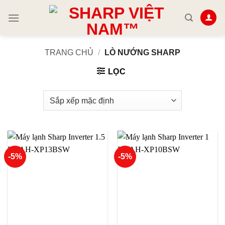
Skip
to
content
TRANG CHỦ
/
LÒ NƯỚNG SHARP
LỌC
-5%
-5%