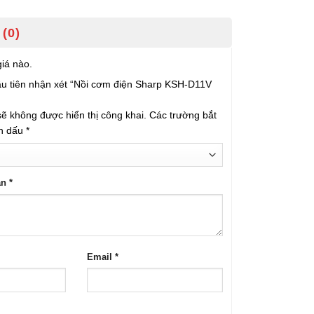
(0)
iá nào.
ầu tiên nhận xét “Nồi cơm điện Sharp KSH-D11V
ẽ không được hiển thị công khai.
Các trường bắt
h dấu
*
ạn
*
Email
*