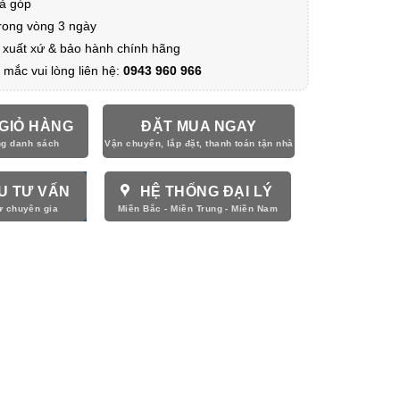
ả góp
trong vòng 3 ngày
 xuất xứ & bảo hành chính hãng
 mắc vui lòng liên hệ:
0943 960 966
GIỎ HÀNG
ĐẶT MUA NGAY
U TƯ VẤN
HỆ THỐNG ĐẠI LÝ