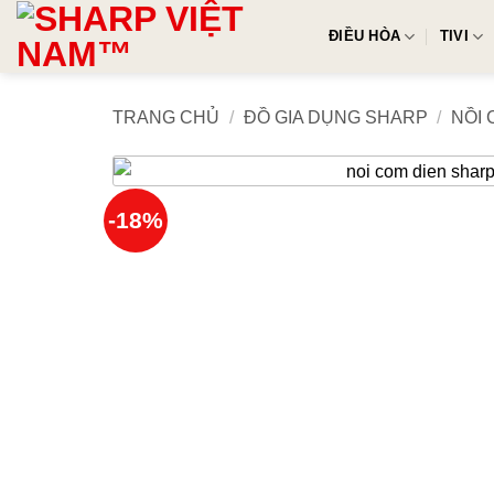
Skip
ĐIỀU HÒA
TIVI
to
content
TRANG CHỦ
/
ĐỒ GIA DỤNG SHARP
/
NỒI
-18%