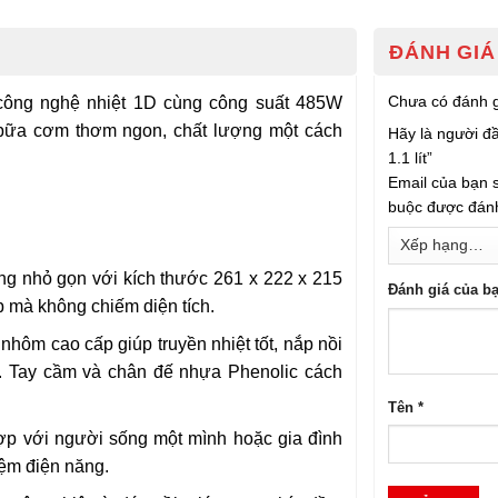
ĐÁNH GIÁ 
Chưa có đánh g
công nghệ nhiệt 1D cùng công suất 485W
bữa cơm thơm ngon, chất lượng một cách
Hãy là người đ
1.1 lít”
Email của bạn s
buộc được đán
g nhỏ gọn với kích thước 261 x 222 x 215
Đánh giá của b
ếp mà không chiếm diện tích.
nhôm cao cấp giúp truyền nhiệt tốt, nắp nồi
h. Tay cầm và chân đế nhựa Phenolic cách
Tên
*
p với người sống một mình hoặc gia đình
iệm điện năng.