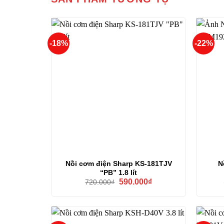
-18%
-22%
Nồi cơm điện Sharp KS-181TJV
N
“PB” 1.8 lít
Giá
Giá
590.000
₫
720.000
₫
gốc
hiện
là:
tại
720.000₫.
là:
590.000₫.