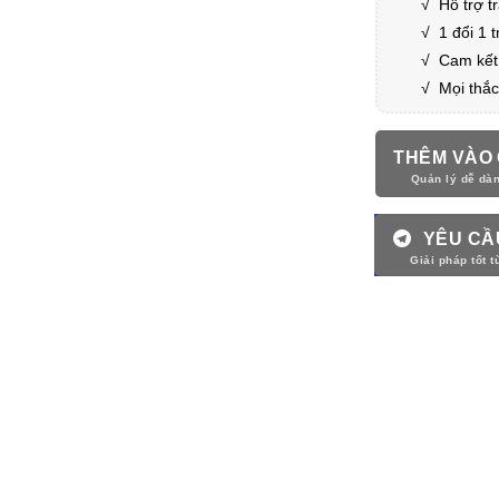
√
Hỗ trợ tr
√
1 đổi 1 
√
Cam kết
√ Mọi thắc
THÊM VÀO 
YÊU CẦ