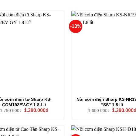
-13%
ồi cơm điện tử Sharp KS-
Nồi cơm điện Sharp KS-NR1
COM192EV-GY 1.8 Lít
“SS” 1.8 lít
Giá
Giá
Giá
1.390.000
₫
1.390.000
1.790.000
₫
1.600.000
₫
gốc
hiện
gốc
là:
tại
là:
1.790.000₫.
là:
1.600.000₫.
1.390.000₫.