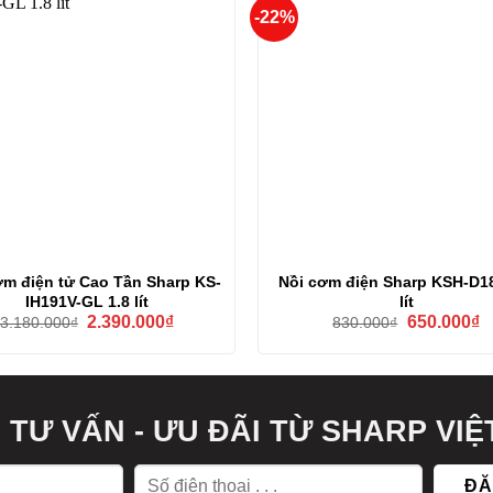
-22%
ơm điện tử Cao Tần Sharp KS-
Nồi cơm điện Sharp KSH-D18
IH191V-GL 1.8 lít
lít
Giá
Giá
Giá
G
2.390.000
₫
650.000
₫
3.180.000
₫
830.000
₫
gốc
hiện
gốc
h
là:
tại
là:
tạ
3.180.000₫.
là:
830.000₫.
là
2.390.000₫.
6
TƯ VẤN - ƯU ĐÃI TỪ SHARP VI