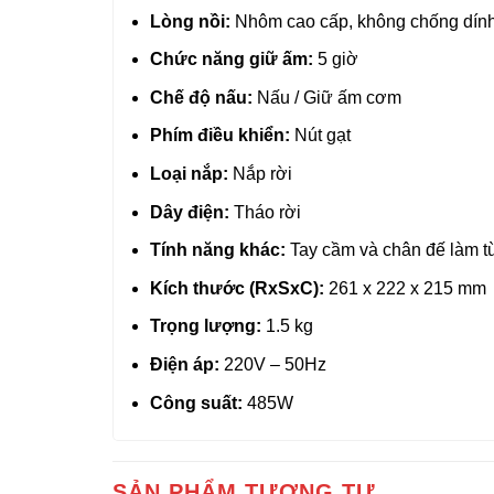
Lòng nồi:
Nhôm cao cấp, không chống dín
Chức năng giữ ấm:
5 giờ
Chế độ nấu:
Nấu / Giữ ấm cơm
Phím điều khiển:
Nút gạt
Loại nắp:
Nắp rời
Dây điện:
Tháo rời
Tính năng khác:
Tay cầm và chân đế làm t
Kích thước (RxSxC):
261 x 222 x 215 mm
Trọng lượng:
1.5 kg
Điện áp:
220V – 50Hz
Công suất:
485W
SẢN PHẨM TƯƠNG TỰ