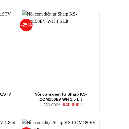
-25%
91STV
Nồi cơm điện tử Sharp KS-
COM150EV-WH 1.5 Lít
Giá
Giá
Giá
₫
940.000
₫
1.250.000
₫
hiện
gốc
hiện
tại
là:
tại
là:
1.250.000₫.
là:
1.390.000₫.
940.000₫.