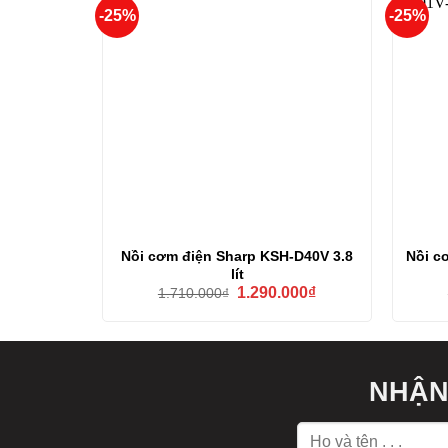
-25%
-25%
Nồi cơm điện Sharp KSH-D40V 3.8
Nồi c
lít
Giá
Giá
1.290.000
₫
1.710.000
₫
gốc
hiện
là:
tại
1.710.000₫.
là:
1.290.000₫.
NHẬN 