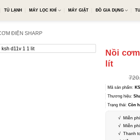
TỦ LẠNH
MÁY LỌC KHÍ
MÁY GIẶT
ĐỒ GIA DỤNG
T
 CƠM ĐIỆN SHARP
Nồi cơm
lít
720
Mã sản phẩm:
KS
Thương hiệu:
Sh
Trạng thái:
Còn h
√
Miễn phí
√
Miễn phí
√
Thanh to