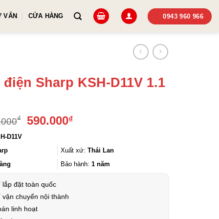
Ư VẤN
CỬA HÀNG
0943 960 966
 điện Sharp KSH-D11V 1.1
Giá
Giá
590.000
₫
₫
.000
gốc
hiện
H-D11V
là:
tại
720.000₫.
là:
arp
Xuất xứ:
Thái Lan
590.000₫.
àng
Bảo hành:
1 năm
 lắp đặt toàn quốc
 vận chuyển nội thành
án linh hoạt