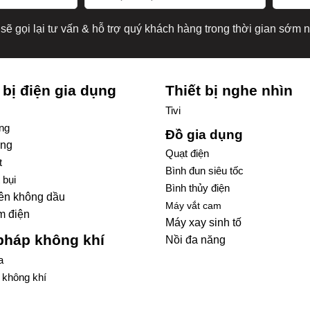
sẽ gọi lại tư vấn & hỗ trợ quý khách hàng trong thời gian sớm n
 bị điện gia dụng
Thiết bị nghe nhìn
Tivi
́ng
Đồ gia dụng
ng
Quạt điện
t
Bình đun siêu tốc
 bụi
Bình thủy điện
iên không dầu
Máy vắt cam
m điện
Máy xay sinh tố
 pháp không khí
Nồi đa năng
a
 không khí