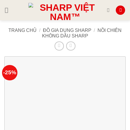
Skip
to
content
TRANG CHỦ
/
ĐỒ GIA DỤNG SHARP
/
NỒI CHIÊN
KHÔNG DẦU SHARP
-25%