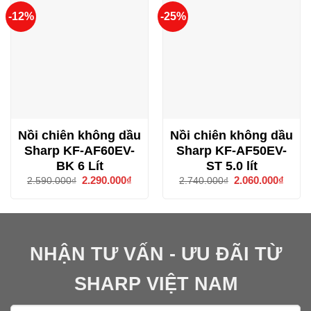
-12%
-25%
Nồi chiên không dầu
Nồi chiên không dầu
Sharp KF-AF60EV-
Sharp KF-AF50EV-
BK 6 Lít
ST 5.0 lít
Giá
2.290.000
₫
Giá
Giá
2.060.000
₫
Giá
2.590.000
₫
2.740.000
₫
gốc
hiện
gốc
hiện
là:
tại
là:
tại
2.590.000₫.
là:
2.740.000₫.
là:
2.290.000₫.
2.060
NHẬN TƯ VẤN - ƯU ĐÃI TỪ
SHARP VIỆT NAM