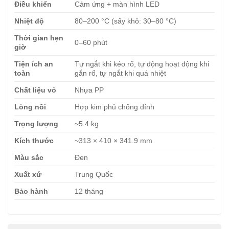
Điều khiển
Cảm ứng + màn hình LED
Nhiệt độ
80–200 °C (sấy khô: 30–80 °C)
Thời gian hẹn
0–60 phút
giờ
Tiện ích an
Tự ngắt khi kéo rổ, tự động hoạt động khi
toàn
gắn rổ, tự ngắt khi quá nhiệt
Chất liệu vỏ
Nhựa PP
Lòng nồi
Hợp kim phủ chống dính
Trọng lượng
~5.4 kg
Kích thước
~313 × 410 × 341.9 mm
Màu sắc
Đen
Xuất xứ
Trung Quốc
Bảo hành
12 tháng