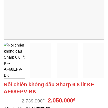
Nồi chiên không dầu Sharp 6.8 lít KF-
AF68EPV-BK
Giá
Giá
2.050.000
₫
₫
2.739.000
gốc
hiện