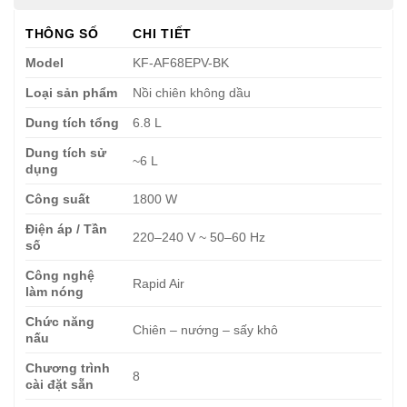
THÔNG SỐ
CHI TIẾT
Model
KF-AF68EPV-BK
Loại sản phẩm
Nồi chiên không dầu
Dung tích tổng
6.8 L
Dung tích sử
~6 L
dụng
Công suất
1800 W
Điện áp / Tần
220–240 V ~ 50–60 Hz
số
Công nghệ
Rapid Air
làm nóng
Chức năng
Chiên – nướng – sấy khô
nấu
Chương trình
8
cài đặt sẵn