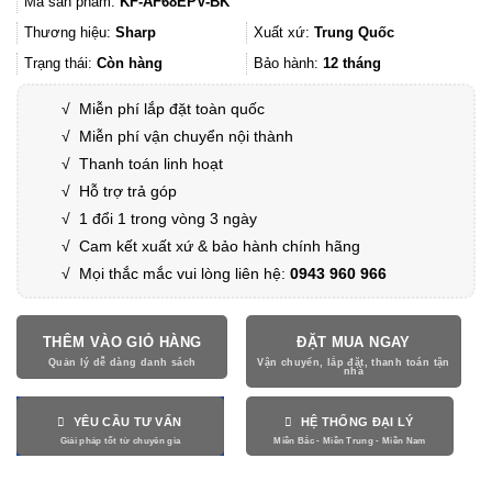
Mã sản phẩm:
KF-AF68EPV-BK
là:
tại
2.739.000₫.
là:
Thương hiệu:
Sharp
Xuất xứ:
Trung Quốc
2.050.000₫.
Trạng thái:
Còn hàng
Bảo hành:
12 tháng
√
Miễn phí lắp đặt toàn quốc
√
Miễn phí vận chuyển nội thành
√
Thanh toán linh hoạt
√
Hỗ trợ trả góp
√
1 đổi 1 trong vòng 3 ngày
√
Cam kết xuất xứ & bảo hành chính hãng
√ Mọi thắc mắc vui lòng liên hệ:
0943 960 966
THÊM VÀO GIỎ HÀNG
ĐẶT MUA NGAY
YÊU CẦU TƯ VẤN
HỆ THỐNG ĐẠI LÝ