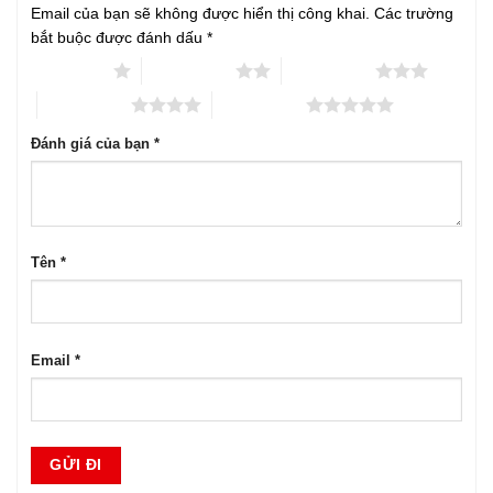
Email của bạn sẽ không được hiển thị công khai.
Các trường
bắt buộc được đánh dấu
*
1 trên 5 sao
2 trên 5 sao
3 trên 5 sao
4 trên 5 sao
5 trên 5 sao
Đánh giá của bạn
*
Tên
*
Email
*