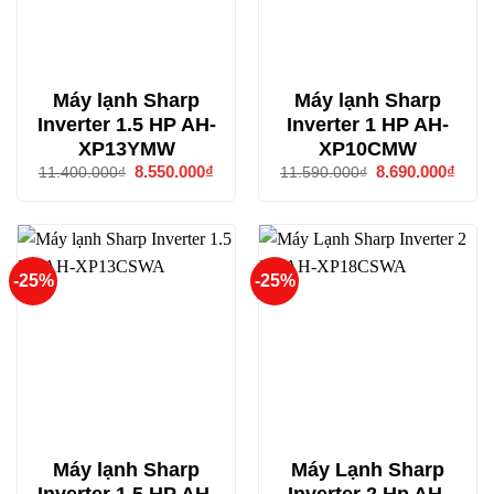
Máy lạnh Sharp
Máy lạnh Sharp
Inverter 1.5 HP AH-
Inverter 1 HP AH-
XP13YMW
XP10CMW
Giá
8.550.000
₫
Giá
Giá
8.690.000
₫
Giá
11.400.000
₫
11.590.000
₫
gốc
hiện
gốc
hiện
là:
tại
là:
tại
11.400.000₫.
là:
11.590.000₫.
là:
8.550.000₫.
8.690
-25%
-25%
Máy lạnh Sharp
Máy Lạnh Sharp
Inverter 1.5 HP AH-
Inverter 2 Hp AH-