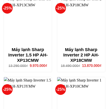
-25%
-25%
Máy lạnh Sharp
Máy lạnh Sharp
Inverter 1.5 HP AH-
Inverter 2 HP AH-
XP13CMW
XP18CMW
Giá
9.970.000
₫
Giá
Giá
13.870.000
₫
Giá
13.290.000
₫
18.490.000
₫
gốc
hiện
gốc
hiện
là:
tại
là:
tại
13.290.000₫.
là:
18.490.000₫.
là:
9.970.000₫.
13.8
-25%
-25%