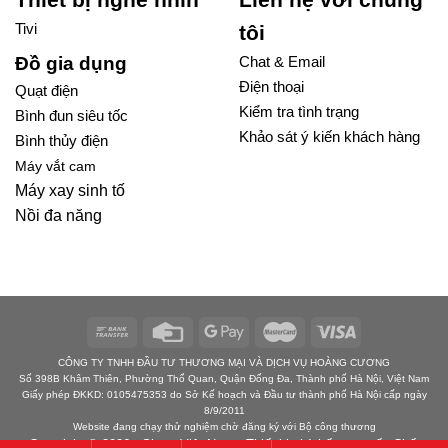
Tivi
tôi
Đồ gia dụng
Chat & Email
Điện thoại
Quạt điện
Kiểm tra tình trạng
Bình đun siêu tốc
Khảo sát ý kiến khách hàng
Bình thủy điện
Máy vắt cam
Máy xay sinh tố
Nồi đa năng
CÔNG TY TNHH ĐẦU TƯ THƯƠNG MẠI VÀ DỊCH VỤ HOÀNG CƯƠNG
Số 398B Khâm Thiên, Phường Thổ Quan, Quận Đống Đa, Thành phố Hà Nội, Việt Nam
Giấy phép ĐKKD: 0105475353 do Sở Kế hoạch và Đầu tư thành phố Hà Nội cấp ngày
8/9/2011
Website đang chạy thử nghiệm chờ đăng ký với Bộ công thương
Copyright © 2026 - Sharp Việt Nam - Thiết bị nhà bếp cao cấp Chất