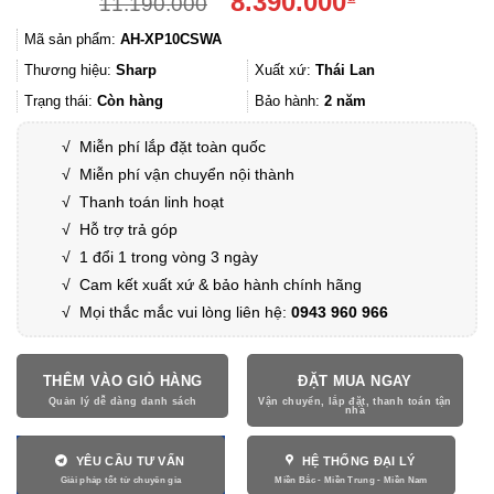
8.390.000
11.190.000
gốc
hiện
Mã sản phẩm:
AH-XP10CSWA
là:
tại
11.190.000₫.
là:
Thương hiệu:
Sharp
Xuất xứ:
Thái Lan
8.390.000₫.
Trạng thái:
Còn hàng
Bảo hành:
2 năm
√
Miễn phí lắp đặt toàn quốc
√
Miễn phí vận chuyển nội thành
√
Thanh toán linh hoạt
√
Hỗ trợ trả góp
√
1 đổi 1 trong vòng 3 ngày
√
Cam kết xuất xứ & bảo hành chính hãng
√ Mọi thắc mắc vui lòng liên hệ:
0943 960 966
THÊM VÀO GIỎ HÀNG
ĐẶT MUA NGAY
YÊU CẦU TƯ VẤN
HỆ THỐNG ĐẠI LÝ