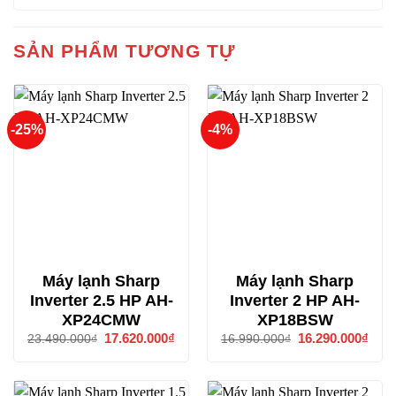
SẢN PHẨM TƯƠNG TỰ
-25%
-4%
Máy lạnh Sharp
Máy lạnh Sharp
Inverter 2.5 HP AH-
Inverter 2 HP AH-
XP24CMW
XP18BSW
Giá
17.620.000
₫
Giá
Giá
16.290.000
₫
Giá
23.490.000
₫
16.990.000
₫
gốc
hiện
gốc
hiện
là:
tại
là:
tại
23.490.000₫.
là:
16.990.000₫.
là:
17.620.000₫.
16.2