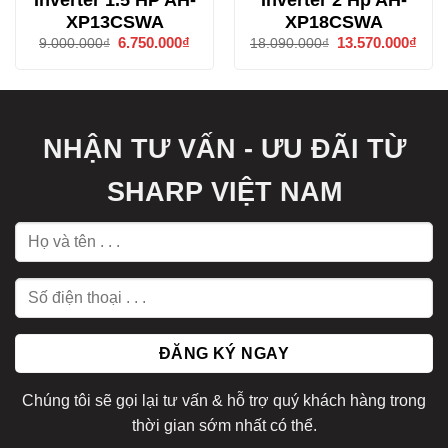
XP13CSWA
XP18CSWA
Giá
6.750.000
₫
Giá
Giá
13.570.000
₫
Giá
9.000.000
₫
18.090.000
₫
gốc
hiện
gốc
hiện
là:
tại
là:
tại
9.000.000₫.
là:
18.090.000₫.
là:
6.750.000₫.
13.5
NHẬN TƯ VẤN - ƯU ĐÃI TỪ
SHARP VIỆT NAM
Chúng tôi sẽ gọi lại tư vấn & hỗ trợ quý khách hàng trong
thời gian sớm nhất có thể.