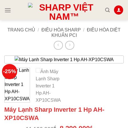
Skip
to
content
TRANG CHỦ
/
ĐIỀU HÒA SHARP
/
ĐIỀU HÒA DIỆT
KHUẨN PCI
-25%
Máy Lạnh Sharp Inverter 1 Hp AH-
XP10CSWA
Giá
Giá
₫
₫