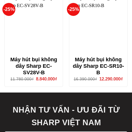
-25%
-25%
Máy hút bụi không
Máy hút bụi không
dây Sharp EC-
dây Sharp EC-SR10-
SV28V-B
B
Giá
8.840.000
₫
Giá
Giá
12.290.000
₫
Giá
11.780.000
₫
16.390.000
₫
gốc
hiện
gốc
hiện
là:
tại
là:
tại
11.780.000₫.
là:
16.390.000₫.
là:
8.840.000₫.
12.2
NHẬN TƯ VẤN - ƯU ĐÃI TỪ
SHARP VIỆT NAM