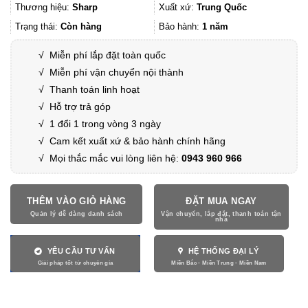
9.810.000₫.
là:
Thương hiệu:
Sharp
Xuất xứ:
Trung Quốc
7.360.000₫.
Trạng thái:
Còn hàng
Bảo hành:
1 năm
√
Miễn phí lắp đặt toàn quốc
√
Miễn phí vận chuyển nội thành
√
Thanh toán linh hoạt
√
Hỗ trợ trả góp
√
1 đổi 1 trong vòng 3 ngày
√
Cam kết xuất xứ & bảo hành chính hãng
√ Mọi thắc mắc vui lòng liên hệ:
0943 960 966
THÊM VÀO GIỎ HÀNG
ĐẶT MUA NGAY
YÊU CẦU TƯ VẤN
HỆ THỐNG ĐẠI LÝ