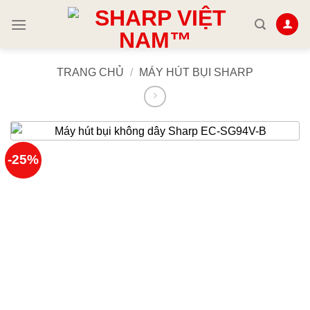
Skip
to
content
TRANG CHỦ
/
MÁY HÚT BỤI SHARP
-25%