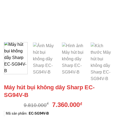
Máy hút bụi không dây Sharp EC-
SG94V-B
Giá
Giá
7.360.000
₫
₫
9.810.000
gốc
hiện
Mã sản phẩm:
EC-SG94V-B
là:
tại