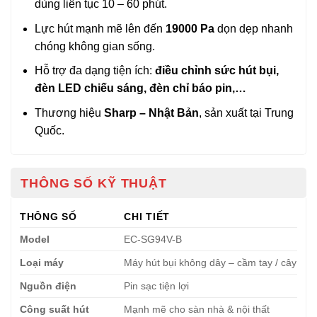
dùng liên tục 10 – 60 phút.
Lực hút mạnh mẽ lên đến
19000 Pa
dọn dẹp nhanh
chóng không gian sống.
Hỗ trợ đa dạng tiện ích:
điều chỉnh sức hút bụi,
đèn LED chiếu sáng, đèn chỉ báo pin,…
Thương hiệu
Sharp – Nhật Bản
, sản xuất tại Trung
Quốc.
THÔNG SỐ KỸ THUẬT
THÔNG SỐ
CHI TIẾT
Model
EC-SG94V-B
Loại máy
Máy hút bụi không dây – cầm tay / cây
Nguồn điện
Pin sạc tiện lợi
Công suất hút
Mạnh mẽ cho sàn nhà & nội thất