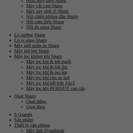
Bình thủy điện Sharp
Máy vắt cam Sharp
Máy xay sinh tố Sharp
Nồi chiên không dầu Sharp
Nồi cơm điện Sharp
Nồi đa năng Sharp
Lò nướng Sharp
Lò vi sóng Sharp
Máy giặt quần áo Sharp
Máy hút bụi Sharp
Máy lọc không khí Sharp
Máy lọc khí & bắt muỗi
Máy lọc khí & hút ẩm
Máy lọc khí & tạo ẩm
Máy lọc khí cho xe hơi
Máy lọc khí kết hợp AIoT
Máy lọc khí PUREFIT cao cấp
Quạt Sharp
Quạt đứng
Quạt lửng
S Grandx
Sản phẩm
Thiết bị văn phòng
Máy tính Dynabook