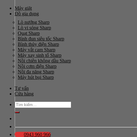
Máy giặt
Đồ gia dụng
Lò nướng Sharp
Lò vi sóng Sharp
Quạt Sharp
Bình đun siêu tốc Sharp
Bình thủy điện Sharp
Máy vắt cam Sharp
Máy xay sinh tố Sharp
Nồi chiên không dầu Sharp
Nồi cơm điện Sharp
Nồi đa năng Sharp
Máy hút bụi Sharp
Tư vấn
Cửa hàng
Tìm
kiếm:
0943 960 966