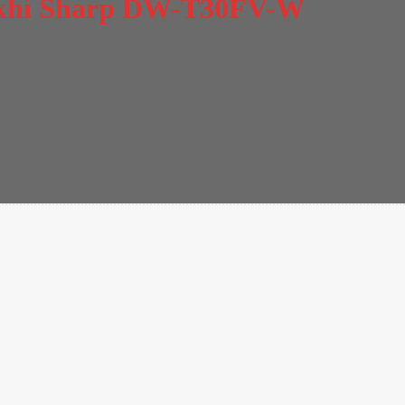
g khí Sharp DW-T30FV-W