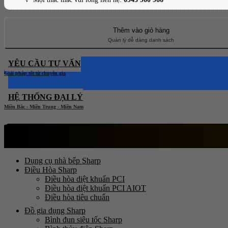
Thêm vào giỏ hàng
YÊU CẦU TƯ VẤN
HỆ THỐNG ĐẠI LÝ
Dụng cụ nhà bếp Sharp
Điều Hòa Sharp
Điều hòa diệt khuẩn PCI
Điều hòa diệt khuẩn PCI AIOT
Điều hòa tiêu chuẩn
Đồ gia dụng Sharp
Bình đun siêu tốc Sharp