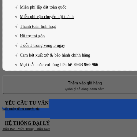
√
Miễn phí lắp đặt toàn quốc
√
Miễn phí vận chuyển nội thành
√
Thanh toán linh hoạt
√
Hỗ trợ trả góp
√
1 đổi 1 trong vòng 3 ngày
√
Cam kết xuất xứ & bảo hành chính hãng
√ Mọi thắc mắc vui lòng liên hệ:
0943 960 966
Thêm vào giỏ hàng
YÊU CẦU TƯ VẤN
HỆ THỐNG ĐẠI LÝ