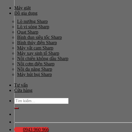
Máy giặt
Đồ gia dụng
Lò nướng Sharp
Lò vi sóng Sharp
Quạt Sharp
Bình đun siêu tốc Sharp
Bình thủy điện Sharp
Máy vắt cam Sharp
Máy xay sinh tố Sharp
Nồi chiên không dầu Sharp
Nồi cơm điện Sharp
Nồi đa năng Sharp
Máy hút bụi Sharp
Tư vấn
Cửa hàng
Tìm
kiếm:
0943 960 966