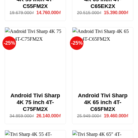
C55FM2X
C65EK2X
Giá
14.760.000
₫
Giá
Giá
15.390.000
₫
Giá
19.679.000
₫
20.515.000
₫
gốc
hiện
gốc
hiện
là:
tại
là:
tại
19.679.000₫.
là:
20.515.000₫.
là:
14.760.000₫.
15.3
-25%
-25%
Android Tivi Sharp
Android Tivi Sharp
4K 75 inch 4T-
4K 65 inch 4T-
C75FM2X
C65FM2X
Giá
26.140.000
₫
Giá
Giá
19.460.000
₫
Giá
34.859.000
₫
25.949.000
₫
gốc
hiện
gốc
hiện
là:
tại
là:
tại
34.859.000₫.
là:
25.949.000₫.
là:
26.140.000₫.
19.4