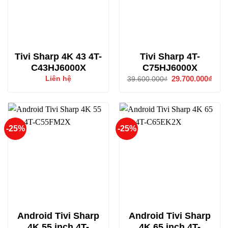
Tivi Sharp 4K 43 4T-
Tivi Sharp 4T-
C43HJ6000X
C75HJ6000X
Giá
29.700.000
₫
Giá
Liên hệ
39.600.000
₫
gốc
hiện
là:
tại
39.600.000₫.
là:
29.7
-25%
-25%
Android Tivi Sharp
Android Tivi Sharp
4K 55 inch 4T-
4K 65 inch 4T-