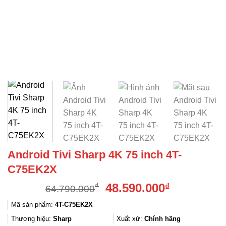
Android Tivi Sharp 4K 75 inch 4T-
C75EK2X
Giá
Giá
48.590.000
₫
₫
64.790.000
gốc
hiện
Mã sản phẩm:
4T-C75EK2X
là:
tại
64.790.000₫.
là:
Thương hiệu:
Sharp
Xuất xứ:
Chính hãng