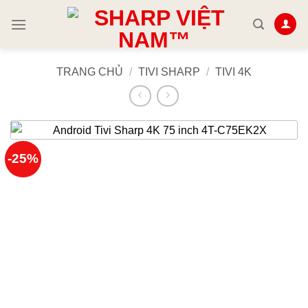
Skip
to
content
TRANG CHỦ
/
TIVI SHARP
/
TIVI 4K
-25%