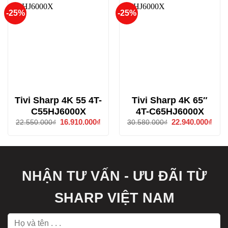
-25%
-25%
Tivi Sharp 4K 55 4T-
Tivi Sharp 4K 65″
C55HJ6000X
4T-C65HJ6000X
Giá
16.910.000
₫
Giá
Giá
22.940.000
₫
Giá
22.550.000
₫
30.580.000
₫
gốc
hiện
gốc
hiện
là:
tại
là:
tại
22.550.000₫.
là:
30.580.000₫.
là:
16.910.000₫.
22.9
NHẬN TƯ VẤN - ƯU ĐÃI TỪ
SHARP VIỆT NAM